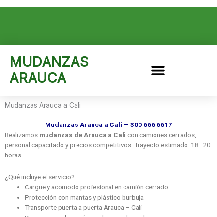
Ir
al
F
T
G
I
Y
contenido
a
w
o
n
o
c
i
o
s
u
e
t
g
t
t
b
t
l
a
u
o
e
e
g
b
MUDANZAS
o
r
-
r
e
k
p
a
ARAUCA
l
m
u
s
Mudanzas Arauca a Cali
Mudanzas Arauca a Cali — 300 666 6617
Realizamos
mudanzas de Arauca a Cali
con camiones cerrados,
personal capacitado y precios competitivos. Trayecto estimado: 18–20
horas.
¿Qué incluye el servicio?
Cargue y acomodo profesional en camión cerrado
Protección con mantas y plástico burbuja
Transporte puerta a puerta Arauca – Cali