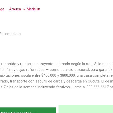
nga
·
Arauca → Medellín
ón inmediata.
recorrido y requiere un trayecto estimado según la ruta. Si lo nece
tch film y cajas reforzadas — como servicio adicional, para garantiz
habitaciones oscila entre $400.000 y $800.000; una casa completa re
cerrado, transporte con seguro de carga y descarga en Cúcuta. El d
s 7 días de la semana incluyendo festivos. Llame al 300 666 6617 par