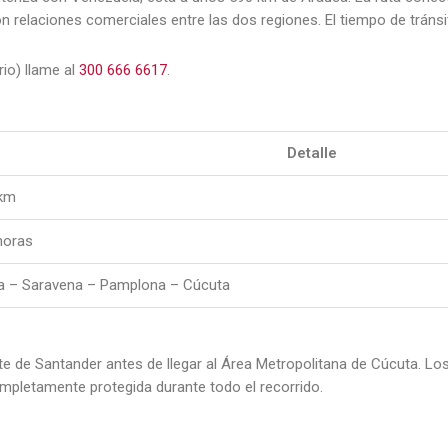
 relaciones comerciales entre las dos regiones. El tiempo de tráns
io) llame al
300 666 6617
.
Detalle
km
horas
a – Saravena – Pamplona – Cúcuta
te de Santander antes de llegar al Área Metropolitana de Cúcuta. L
mpletamente protegida durante todo el recorrido.