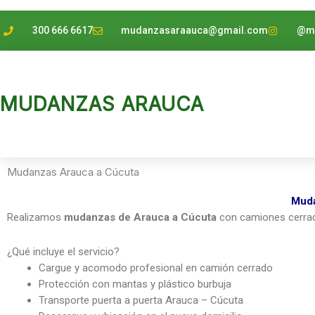
Ir
al
300 666 6617
mudanzasaraauca@gmail.com
@mu
contenido
MUDANZAS ARAUCA
Mudanzas Arauca a Cúcuta
Muda
Realizamos
mudanzas de Arauca a Cúcuta
con camiones cerrado
¿Qué incluye el servicio?
Cargue y acomodo profesional en camión cerrado
Protección con mantas y plástico burbuja
Transporte puerta a puerta Arauca – Cúcuta