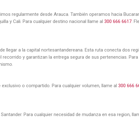
brimos regularmente desde Arauca. También operamos hacia Bucara
illa y Cali. Para cualquier destino nacional llame al
300 666 6617
. F
e llegar a la capital nortesantandereana. Esta ruta conecta dos reg
 recorrido y garantizan la entrega segura de sus pertenencias. Pa
mismo.
exclusivo o compartido. Para cualquier volumen, llame al
300 666 6
Santander. Para cualquier necesidad de mudanza en esa region, lla