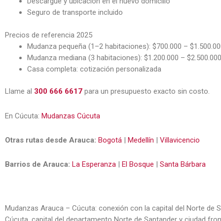
Descargue y ubicación en el nuevo domicilio
Seguro de transporte incluido
Precios de referencia 2025
Mudanza pequeña (1–2 habitaciones): $700.000 – $1.500.00
Mudanza mediana (3 habitaciones): $1.200.000 – $2.500.00
Casa completa: cotización personalizada
Llame al
300 666 6617
para un presupuesto exacto sin costo.
En Cúcuta:
Mudanzas Cúcuta
Otras rutas desde Arauca:
Bogotá
|
Medellín
|
Villavicencio
Barrios de Arauca:
La Esperanza
|
El Bosque
|
Santa Bárbara
Mudanzas Arauca – Cúcuta: conexión con la capital del Norte de 
Cúcuta, capital del departamento Norte de Santander y ciudad fro