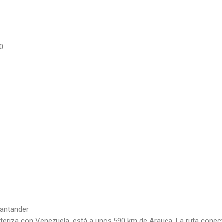
0
0
Santander
nteriza con Venezuela, está a unos 590 km de Arauca. La ruta cone