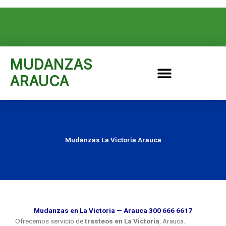
Ir
al
F
T
G
I
Y
contenido
a
w
o
n
o
c
i
o
s
u
e
t
g
t
t
b
t
l
a
u
o
e
e
g
b
MUDANZAS
o
r
-
r
e
k
p
a
ARAUCA
l
m
u
s
Mudanzas La Victoria Arauca
Mudanzas en La Victoria — Arauca 300 666 6617
Ofrecemos servicio de
trasteos en La Victoria
, Arauca.